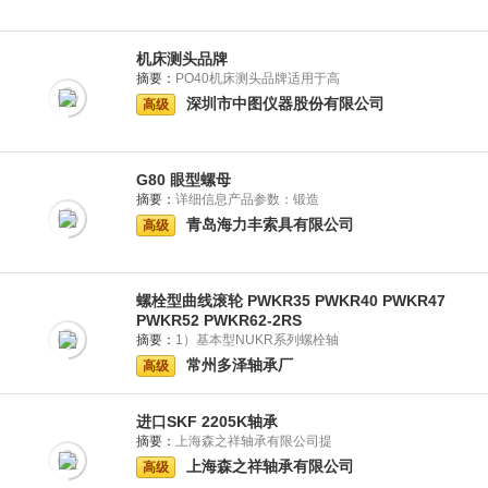
机床测头品牌
摘要：
PO40机床测头品牌适用于高
深圳市中图仪器股份有限公司
高级
G80 眼型螺母
摘要：
详细信息产品参数：锻造
青岛海力丰索具有限公司
高级
螺栓型曲线滚轮 PWKR35 PWKR40 PWKR47
PWKR52 PWKR62-2RS
摘要：
1）基本型NUKR系列螺栓轴
常州多泽轴承厂
高级
进口SKF 2205K轴承
摘要：
上海森之祥轴承有限公司提
上海森之祥轴承有限公司
高级