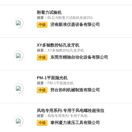
附着力试验机
摘要：
BLD-N附着力试验机依据201
济南新准仪器设备有限公司
中级
XY多轴数控钻孔攻牙机
摘要：
XY多轴数控钻孔攻牙机
东莞市精驰自动化设备有限公司
中级
PM-1平面抛光机
摘要：
PM-1平面抛光机
邢台协利机械制造有限公司
中级
风电专用系列-专用于风电螺栓超张拉
摘要：
风电专用系列-专用于风电
泰州凝力液压工具有限公司
中级