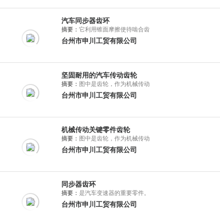
汽车同步器齿环
摘要：
它利用锥面摩擦使待啮合齿
台州市申川工贸有限公司
坚固耐用的汽车传动齿轮
摘要：
图中是齿轮，作为机械传动
台州市申川工贸有限公司
机械传动关键零件齿轮
摘要：
图中是齿轮，作为机械传动
台州市申川工贸有限公司
同步器齿环
摘要：
是汽车变速器的重要零件。
台州市申川工贸有限公司