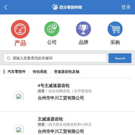
登录
产品
公司
品牌
采购
Search
汽车零部件
传动系统
变速器齿轮及轴
4号主减速器齿轮
摘要：
由从动锥齿轮（大环形齿轮
台州市申川工贸有限公司
主减速器齿轮
摘要：
由大的从动锥齿轮和小的主
台州市申川工贸有限公司